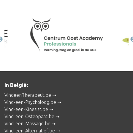
In België:
VindeenTherapeut.be
Vind-een-Psycholoog.be
Vind-een-Kinesist.be
Vind-een-Osteopaat.be
Vind-een-Massage.be
Vind-een-Alternatief.be