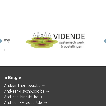
In België:
VindeenTherapeut.be
Vind-een-Psycholoog.be
Vind-een-Kinesist.be
Vind-een-Osteopaat.be