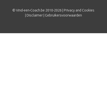
© Vind-een-Coach.be 2010-2026 |
Privacy and Cookies
|
Disclaimer
|
Gebruikersvoorwaarden