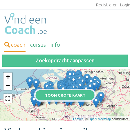
Registreren
Logi
coach
cursus
info
Zoekopdracht aanpassen
+
−
TOON GROTE KAART
Leaflet
| ©
OpenStreetMap
contributors