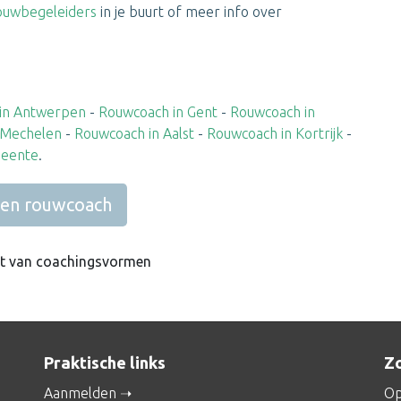
ouwbegeleiders
in je buurt of meer info over
in Antwerpen
-
Rouwcoach in Gent
-
Rouwcoach in
 Mechelen
-
Rouwcoach in Aalst
-
Rouwcoach in Kortrijk
-
meente
.
een rouwcoach
ht van coachingsvormen
Praktische links
Zo
Aanmelden
Op