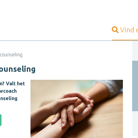
Vind
counseling
counseling
n? Valt het
uwcoach
unseling