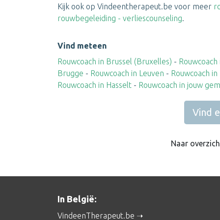
Kijk ook op Vindeentherapeut.be voor meer
r
rouwbegeleiding - verliescounseling
.
Vind meteen
Rouwcoach in Brussel (Bruxelles)
-
Rouwcoach 
Brugge
-
Rouwcoach in Leuven
-
Rouwcoach in
Rouwcoach in Hasselt
-
Rouwcoach in jouw ge
Vind 
Naar overzic
In België:
VindeenTherapeut.be