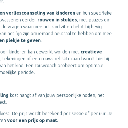
nt.
en verliescounseling van kinderen
en hun specifieke
 volwassenen eerder
rouwen in stukjes
, met pauzes om
de vragen waarmee het kind zit en helpt bij hevig
kan het fijn zijn om iemand neutraal te hebben om mee
en plekje te geven
.
g voor kinderen kan gewerkt worden met
creatieve
, tekeningen of een rouwspel. Uiteraard wordt hierbij
e van het kind. Een rouwcoach probeert om optimale
oeilijke periode.
eling
kost hangt af van jouw persoonlijke noden, het
ect.
 kiest. De prijs wordt berekend per sessie of per uur. Je
ren
voor een prijs op maat.