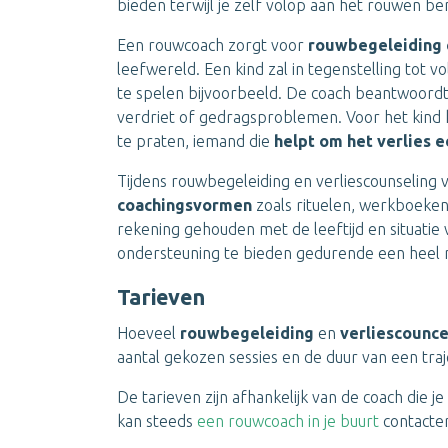
bieden terwijl je zelf volop aan het rouwen be
Een rouwcoach zorgt voor
rouwbegeleiding 
leefwereld. Een kind zal in tegenstelling tot
te spelen bijvoorbeeld. De coach beantwoordt 
verdriet of gedragsproblemen. Voor het kind 
te praten, iemand die
helpt om het verlies e
Tijdens rouwbegeleiding en verliescounselin
coachingsvormen
zoals rituelen, werkboeken
rekening gehouden met de leeftijd en situati
ondersteuning te bieden gedurende een heel m
Tarieven
Hoeveel
rouwbegeleiding
en
verliescounc
aantal gekozen sessies en de duur van een traj
De tarieven zijn afhankelijk van de coach die je
kan steeds
een rouwcoach in je buurt
contacte