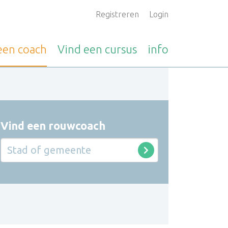
Registreren
Login
 een
coach
Vind een
cursus
info
Vind een rouwcoach