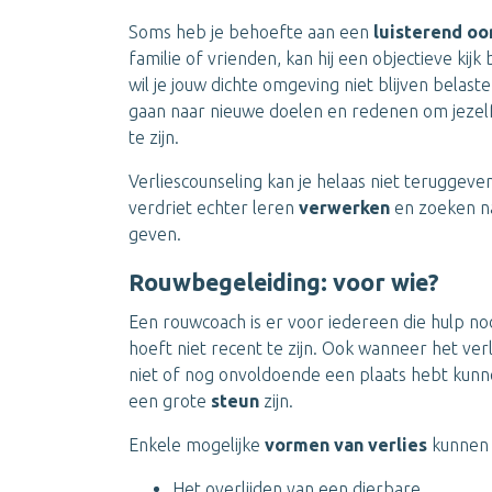
Soms heb je behoefte aan een
luisterend oo
familie of vrienden, kan hij een objectieve kij
wil je jouw dichte omgeving niet blijven belas
gaan naar nieuwe doelen en redenen om jezel
te zijn.
Verliescounseling kan je helaas niet teruggeve
verdriet echter leren
verwerken
en zoeken na
geven.
Rouwbegeleiding: voor wie?
Een rouwcoach is er voor iedereen die hulp n
hoeft niet recent te zijn. Ook wanneer het ve
niet of nog onvoldoende een plaats hebt kunn
een grote
steun
zijn.
Enkele mogelijke
vormen van verlies
kunnen 
Het overlijden van een dierbare