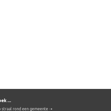
ek ...
 straal rond een gemeente