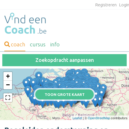
Registreren
Logi
coach
cursus
info
Zoekopdracht aanpassen
+
−
TOON GROTE KAART
Leaflet
| ©
OpenStreetMap
contributors