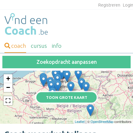
Registreren
Logi
coach
cursus
info
Zoekopdracht aanpassen
+
−
TOON GROTE KAART
Leaflet
| ©
OpenStreetMap
contributors