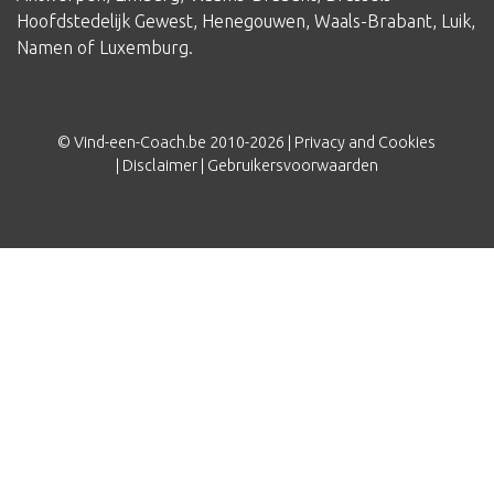
Hoofdstedelijk Gewest
,
Henegouwen
,
Waals-Brabant
,
Luik
,
Namen
of
Luxemburg
.
© Vind-een-Coach.be 2010-2026 |
Privacy and Cookies
|
Disclaimer
|
Gebruikersvoorwaarden