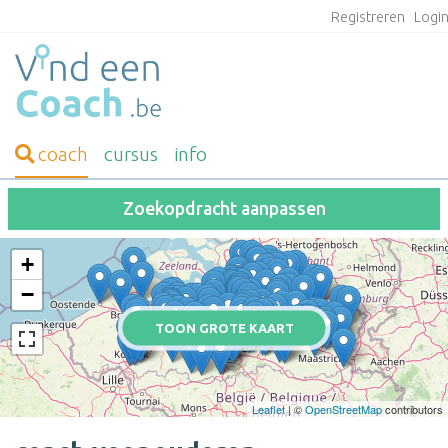
Registreren
Logi
coach
cursus
info
Zoekopdracht aanpassen
+
−
TOON GROTE KAART
Leaflet
| ©
OpenStreetMap
contributors