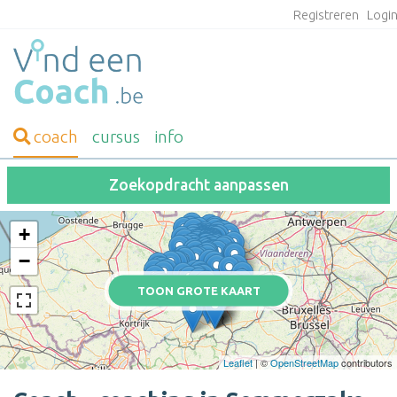
Registreren
Logi
coach
cursus
info
Zoekopdracht aanpassen
+
−
TOON GROTE KAART
Leaflet
| ©
OpenStreetMap
contributors