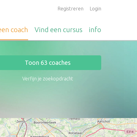
Registreren
Login
 een
coach
Vind een
cursus
info
Toon
63
coaches
Verfijn je zoekopdracht