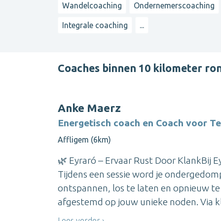
Wandelcoaching
Ondernemerscoaching
Integrale coaching
...
Coaches binnen 10 kilometer ro
Anke Maerz
Energetisch coach en Coach voor Te
Affligem (6km)
🌿 Eyraró – Ervaar Rust Door KlankBij E
Tijdens een sessie word je ondergedomp
ontspannen, los te laten en opnieuw te 
afgestemd op jouw unieke noden. Via kl
Lees verder