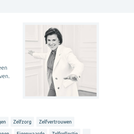
een
ven.
gen
Zelfzorg
Zelfvertrouwen
nnen
Eigenwaarde
Zelfreflectie
...