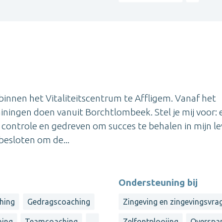
binnen het Vitaliteitscentrum te Affligem. Vanaf het
ainingen doen vanuit Borchtlombeek. Stel je mij voor: 
n controle en gedreven om succes te behalen in mijn le
besloten om de...
Ondersteuning bij
ching
Gedragscoaching
Zingeving en zingevingsvra
hing
Teamcoaching
...
Zelfontplooiing
Overspa