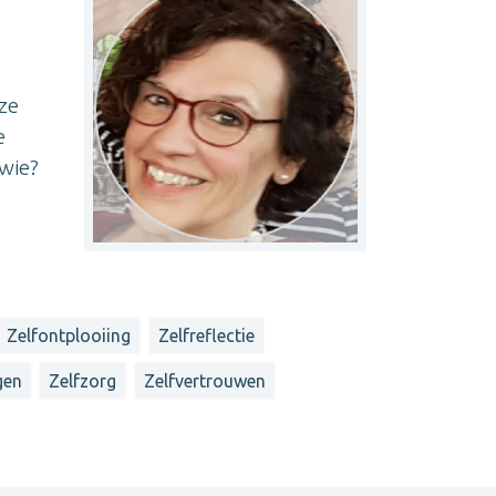
ze
e
 wie?
Zelfontplooiing
Zelfreflectie
gen
Zelfzorg
Zelfvertrouwen