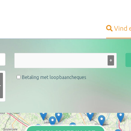
Vind
+
Betaling met loopbaancheques
+