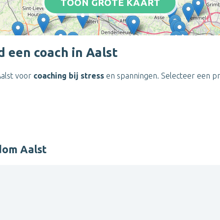
TOON GROTE KAART
d een coach in Aalst
Aalst voor
coaching bij stress
en spanningen. Selecteer een pro
dom Aalst