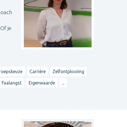
ncoach
Of je
roepskeuze
Carrière
Zelfontplooiing
Faalangst
Eigenwaarde
...