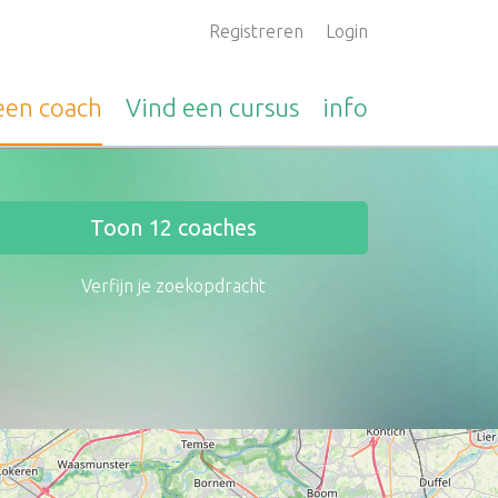
Registreren
Login
 een
coach
Vind een
cursus
info
Toon
12
coaches
Verfijn je zoekopdracht