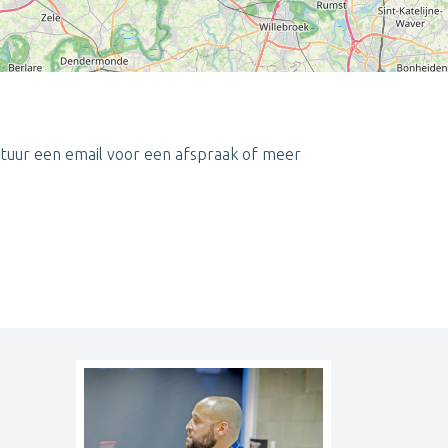
n stuur een email voor een afspraak of meer
Leaflet
| ©
OpenStreetMap
contributors