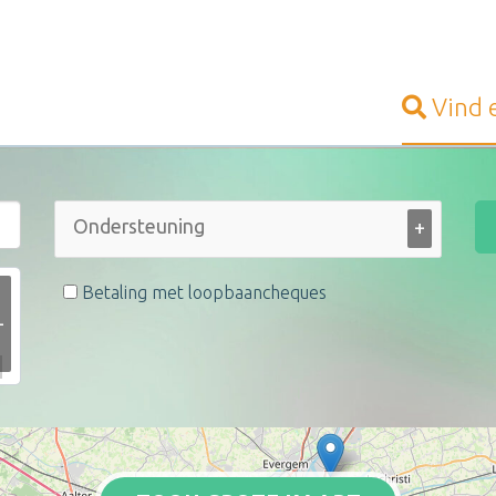
Vind
+
Betaling met loopbaancheques
+