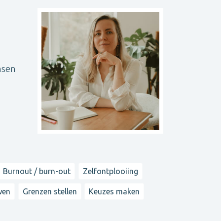
nsen
Burnout / burn-out
Zelfontplooiing
wen
Grenzen stellen
Keuzes maken