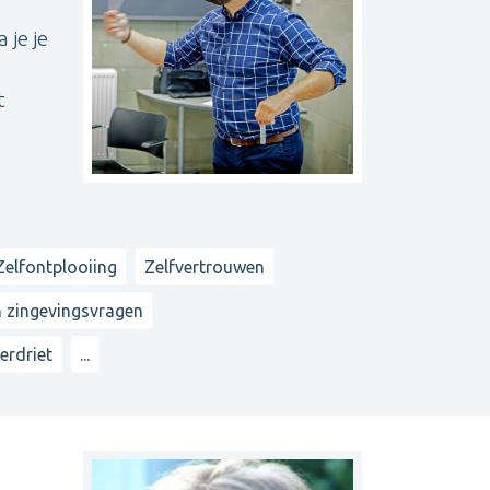
 je je
t
Zelfontplooiing
Zelfvertrouwen
n zingevingsvragen
erdriet
...