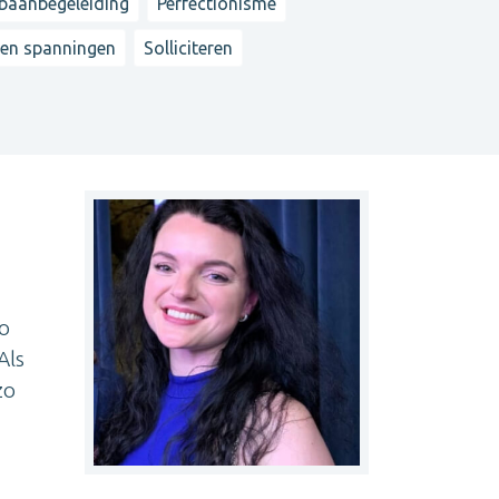
baanbegeleiding
Perfectionisme
 en spanningen
Solliciteren
zo
Als
zo