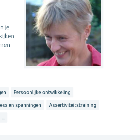
n je
kijken
amen
gen
Persoonlijke ontwikkeling
ress en spanningen
Assertiviteitstraining
...