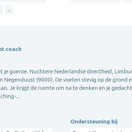
g
...
nt coach
iet je goeroe. Nuchtere Nederlandse directheid, Limbu
van Negenduust (9000). De voeten stevig op de grond 
n. Je krijgt de ruimte om na te denken en je gedach
hing-...
Ondersteuning bij