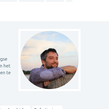
rgse
en het
ten te