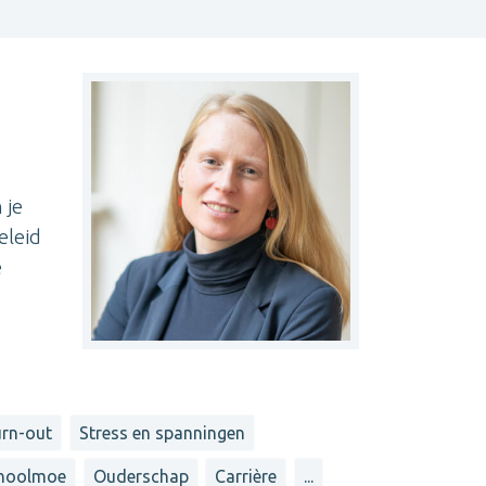
 je
eleid
e
urn-out
Stress en spanningen
hoolmoe
Ouderschap
Carrière
...