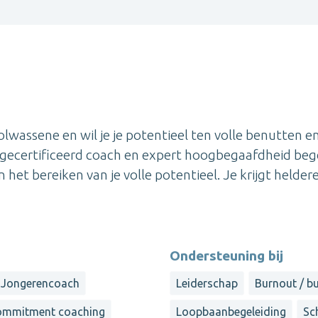
lwassene en wil je je potentieel ten volle benutten en
CF-gecertificeerd coach en expert hoogbegaafdheid beg
het bereiken van je volle potentieel. Je krijgt helder
Ondersteuning bij
Jongerencoach
Leiderschap
Burnout / b
ommitment coaching
Loopbaanbegeleiding
Sc