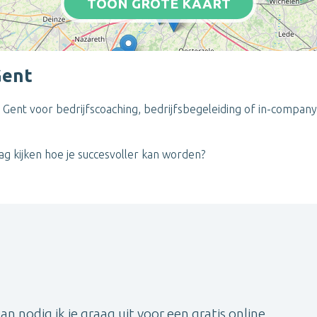
TOON GROTE KAART
Gent
in Gent voor bedrijfscoaching, bedrijfsbegeleiding of in-compan
aag kijken hoe je succesvoller kan worden?
Dan nodig ik je graag uit voor een gratis online