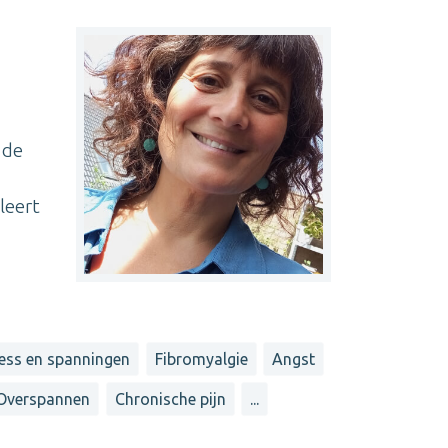
 de
leert
ress en spanningen
Fibromyalgie
Angst
Overspannen
Chronische pijn
...