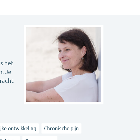
is het
n. Je
kracht
jke ontwikkeling
Chronische pijn