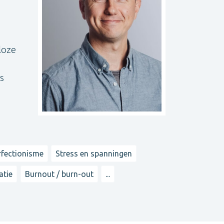
loze
s
rfectionisme
Stress en spanningen
atie
Burnout / burn-out
...