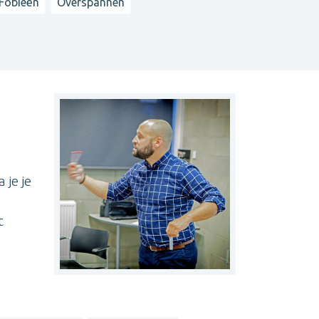
 Fobieën
Overspannen
 je je
t