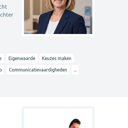
cht
ichter
e
Eigenwaarde
Keuzes maken
p
Communicatievaardigheden
...