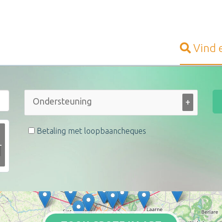
Vind
+
Betaling met loopbaancheques
+