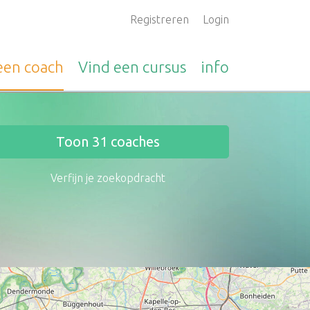
Registreren
Login
 een
coach
Vind een
cursus
info
Toon
31
coaches
Verfijn je zoekopdracht