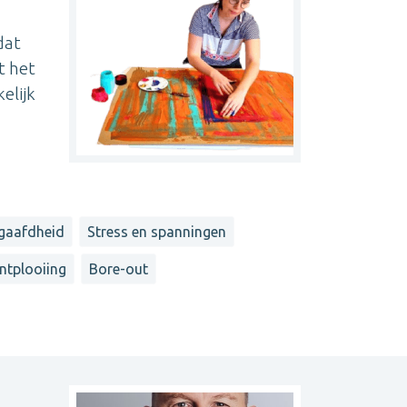
dat
t het
elijk
gaafdheid
Stress en spanningen
ntplooiing
Bore-out