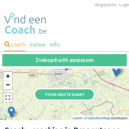
Registreren
Logi
coach
cursus
info
Zoekopdracht aanpassen
+
−
TOON GROTE KAART
Leaflet
| ©
OpenStreetMap
contributors