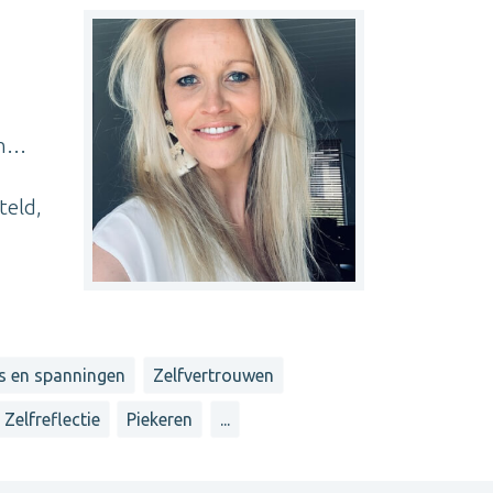
en…
teld,
s en spanningen
Zelfvertrouwen
Zelfreflectie
Piekeren
...