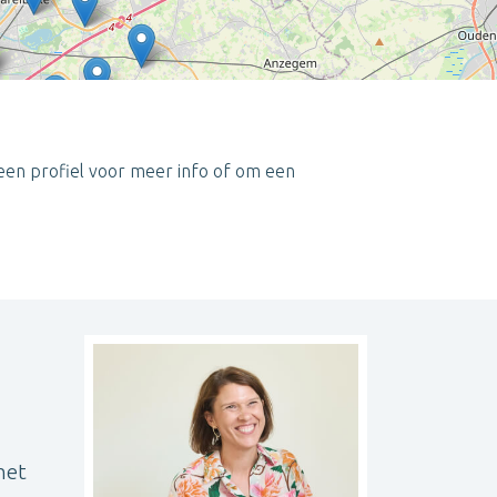
een profiel voor meer info of om een
Leaflet
| ©
OpenStreetMap
contributors
het