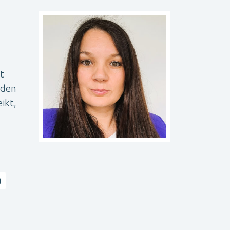
t
oden
ikt,
)