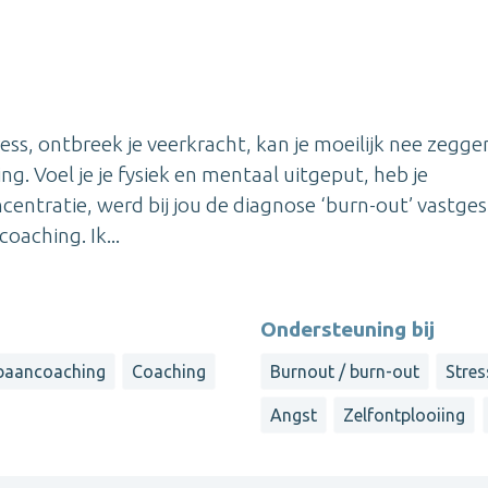
tress, ontbreek je veerkracht, kan je moeilijk nee zegg
ing. Voel je je fysiek en mentaal uitgeput, heb je
entratie, werd bij jou de diagnose ‘burn-out’ vastges
oaching. Ik...
Ondersteuning bij
baancoaching
Coaching
Burnout / burn-out
Stres
Angst
Zelfontplooiing