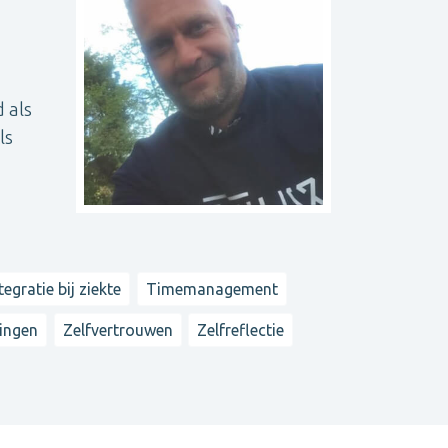
 als
ls
tegratie bij ziekte
Timemanagement
ningen
Zelfvertrouwen
Zelfreflectie