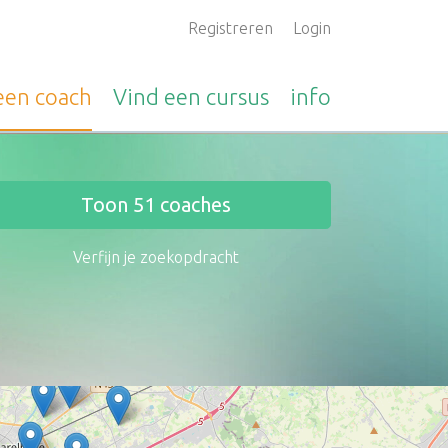
Registreren
Login
 een
coach
Vind een
cursus
info
Toon
51
coaches
Verfijn je zoekopdracht