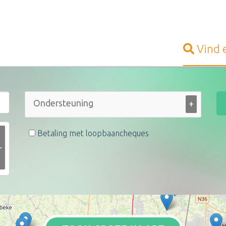
Vind
+
Betaling met loopbaancheques
+