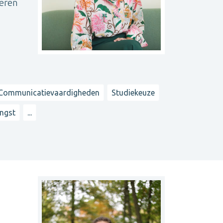
geren
Communicatievaardigheden
Studiekeuze
ngst
...