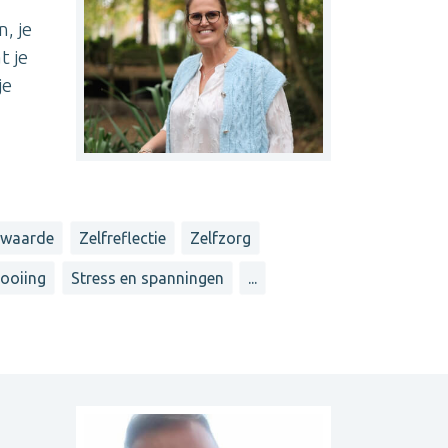
, je
t je
je
nwaarde
Zelfreflectie
Zelfzorg
looiing
Stress en spanningen
...