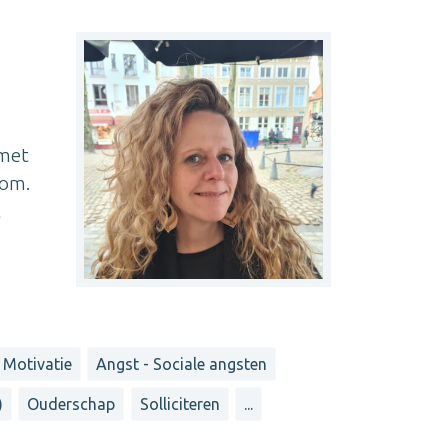
 met
kom.
t
Motivatie
Angst - Sociale angsten
)
Ouderschap
Solliciteren
...