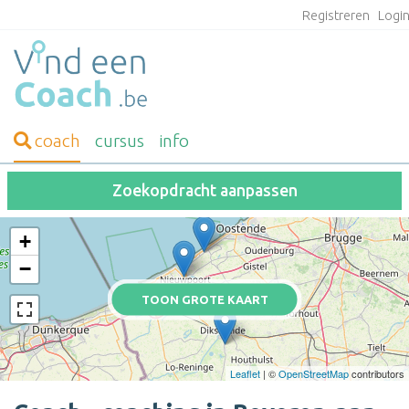
Registreren
Logi
coach
cursus
info
Zoekopdracht aanpassen
+
−
TOON GROTE KAART
Leaflet
| ©
OpenStreetMap
contributors