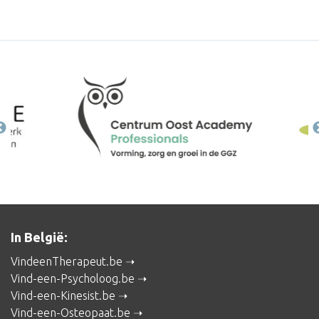
In België:
VindeenTherapeut.be
Vind-een-Psycholoog.be
Vind-een-Kinesist.be
Vind-een-Osteopaat.be