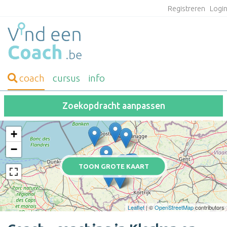
Registreren
Logi
coach
cursus
info
Zoekopdracht aanpassen
+
−
TOON GROTE KAART
Leaflet
| ©
OpenStreetMap
contributors