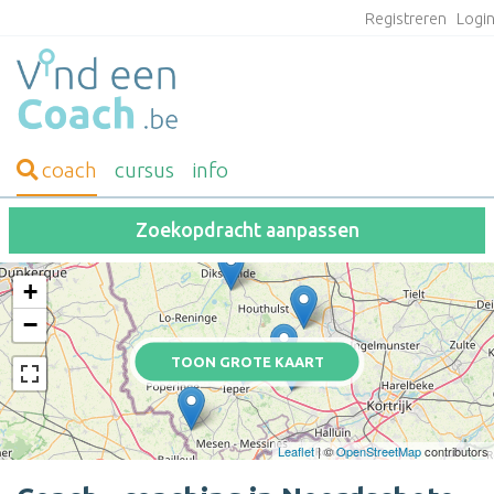
Registreren
Logi
coach
cursus
info
Zoekopdracht aanpassen
+
−
TOON GROTE KAART
Leaflet
| ©
OpenStreetMap
contributors