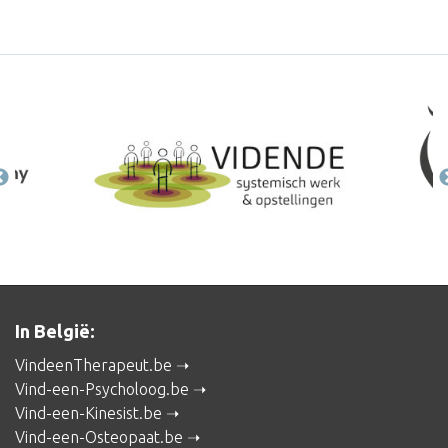
In België:
VindeenTherapeut.be
Vind-een-Psycholoog.be
Vind-een-Kinesist.be
Vind-een-Osteopaat.be