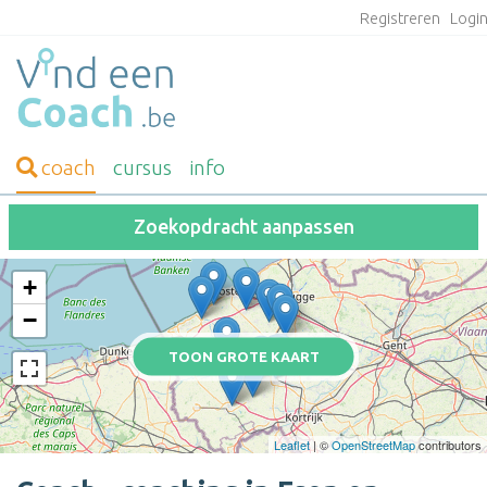
Registreren
Logi
coach
cursus
info
Zoekopdracht aanpassen
+
−
TOON GROTE KAART
Leaflet
| ©
OpenStreetMap
contributors