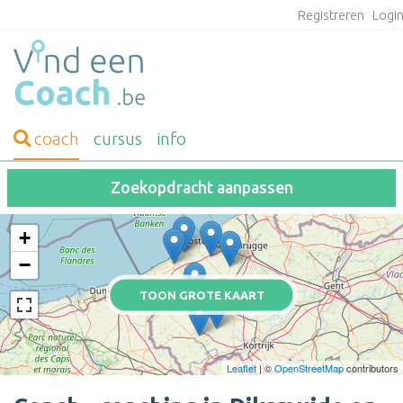
Registreren
Logi
coach
cursus
info
Zoekopdracht aanpassen
+
−
TOON GROTE KAART
Leaflet
| ©
OpenStreetMap
contributors