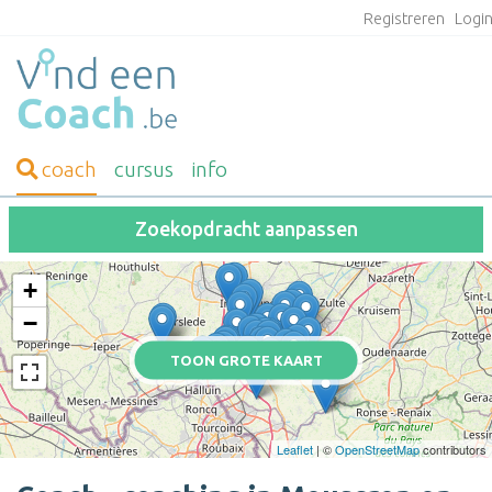
Registreren
Logi
coach
cursus
info
Zoekopdracht aanpassen
+
−
TOON GROTE KAART
Leaflet
| ©
OpenStreetMap
contributors