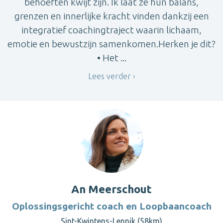
behoeften kwijt zijn. Ik laat ze hun balans,
grenzen en innerlijke kracht vinden dankzij een
integratief coachingtraject waarin lichaam,
emotie en bewustzijn samenkomen.Herken je dit?
• Het ...
Lees verder
An Meerschout
Oplossingsgericht coach en Loopbaancoach
Sint-Kwintens-Lennik (58km)