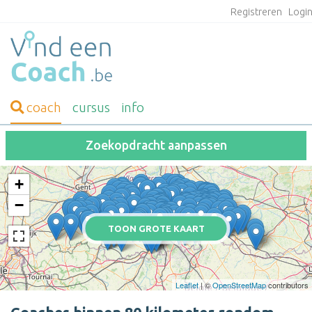
Registreren
Logi
coach
cursus
info
Zoekopdracht aanpassen
+
−
TOON GROTE KAART
Leaflet
| ©
OpenStreetMap
contributors