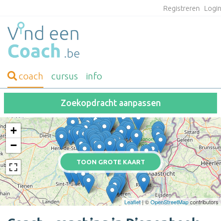
Registreren
Logi
coach
cursus
info
Zoekopdracht aanpassen
+
−
TOON GROTE KAART
Leaflet
| ©
OpenStreetMap
contributors