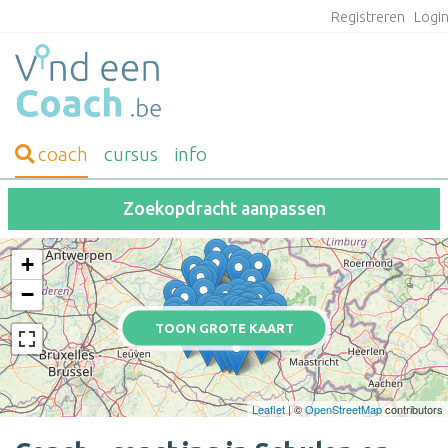
Registreren
Logi
coach
cursus
info
Zoekopdracht aanpassen
+
−
TOON GROTE KAART
Leaflet
| ©
OpenStreetMap
contributors