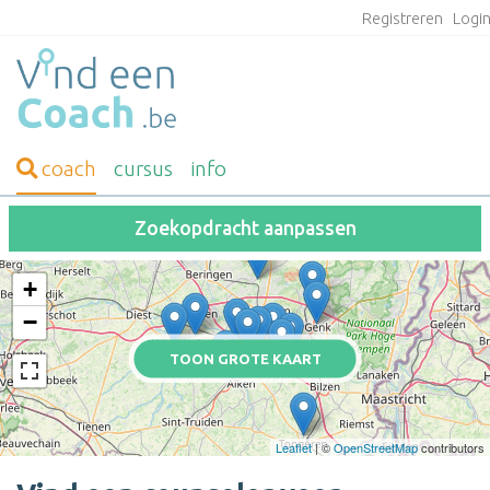
Registreren
Logi
coach
cursus
info
Zoekopdracht aanpassen
+
−
TOON GROTE KAART
Leaflet
| ©
OpenStreetMap
contributors