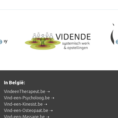
In België:
VindeenTherapeut.be
Vind-een-Psycholoog.be
Vind-een-Kinesist.be
Vind-een-Osteopaat.be
Vind-een-Massage.be