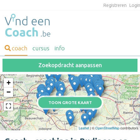
Registreren
Logi
coach
cursus
info
Zoekopdracht aanpassen
+
−
TOON GROTE KAART
Leaflet
| ©
OpenStreetMap
contributors