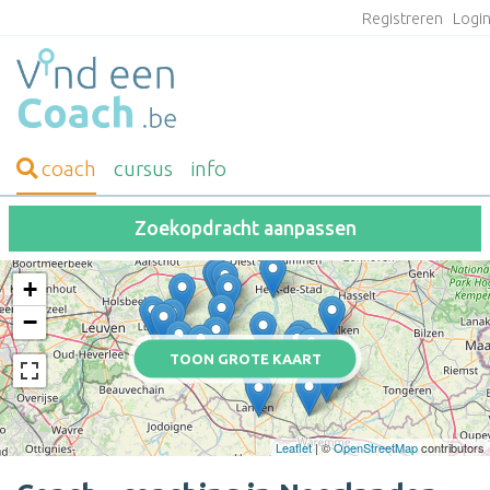
Registreren
Logi
coach
cursus
info
Zoekopdracht aanpassen
+
−
TOON GROTE KAART
Leaflet
| ©
OpenStreetMap
contributors