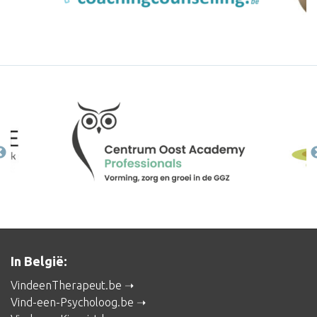
In België:
VindeenTherapeut.be
Vind-een-Psycholoog.be