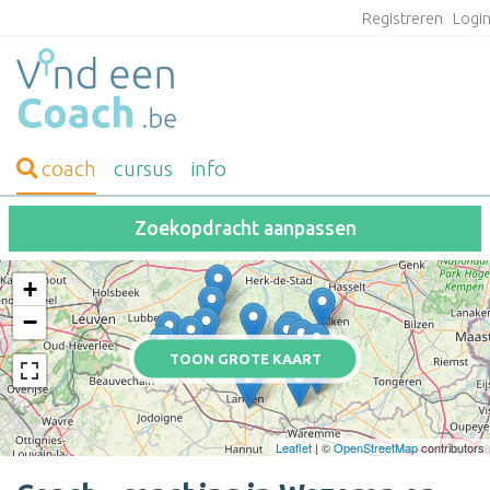
Registreren
Logi
coach
cursus
info
Zoekopdracht aanpassen
+
−
TOON GROTE KAART
Leaflet
| ©
OpenStreetMap
contributors