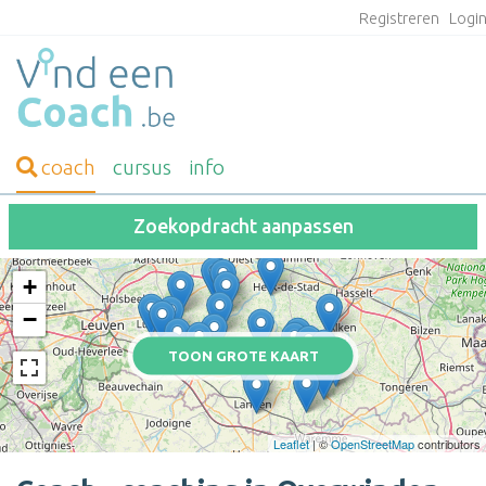
Registreren
Logi
coach
cursus
info
Zoekopdracht aanpassen
+
−
TOON GROTE KAART
Leaflet
| ©
OpenStreetMap
contributors