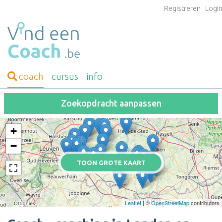
Registreren
Logi
coach
cursus
info
Zoekopdracht aanpassen
+
−
TOON GROTE KAART
Leaflet
| ©
OpenStreetMap
contributors