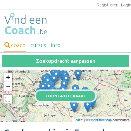
Registreren
Logi
coach
cursus
info
Zoekopdracht aanpassen
+
−
TOON GROTE KAART
Leaflet
| ©
OpenStreetMap
contributors