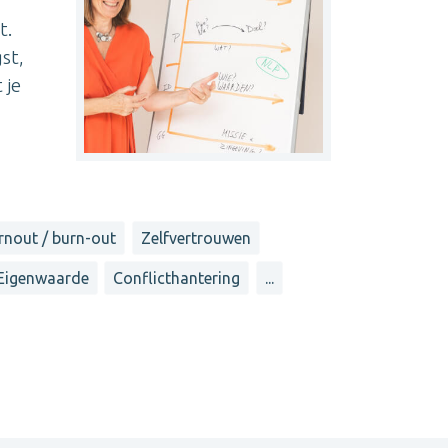
t.
st,
 je
rnout / burn-out
Zelfvertrouwen
Eigenwaarde
Conflicthantering
...