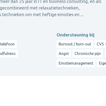
eer dan 25 jaar in IT en business consulting, en als
, gecombineerd met relaxatietechnieken,
technieken om met heftige emoties en ...
Ondersteuning bij
 telefoon
Burnout / burn-out
CVS 
ndfulness
Angst
Chronische pijn
Emotiemanagement
Eig