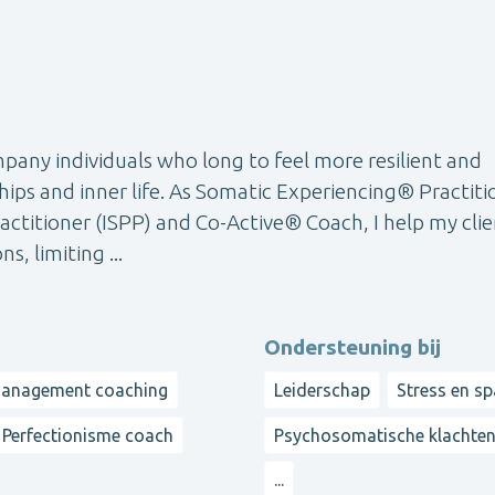
ny individuals who long to feel more resilient and
nships and inner life. As Somatic Experiencing® Practiti
ctitioner (ISPP) and Co-Active® Coach, I help my clie
, limiting ...
Ondersteuning bij
anagement coaching
Leiderschap
Stress en s
Perfectionisme coach
Psychosomatische klachte
...