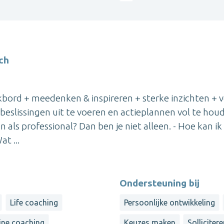
ch
bord + meedenken & inspireren + sterke inzichten + ve
 beslissingen uit te voeren en actieplannen vol te hou
 als professional? Dan ben je niet alleen. - Hoe kan ik 
t ...
Ondersteuning bij
Life coaching
Persoonlijke ontwikkeling
ine coaching
Keuzes maken
Solliciter