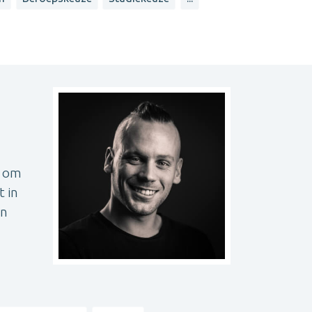
t om
t in
en