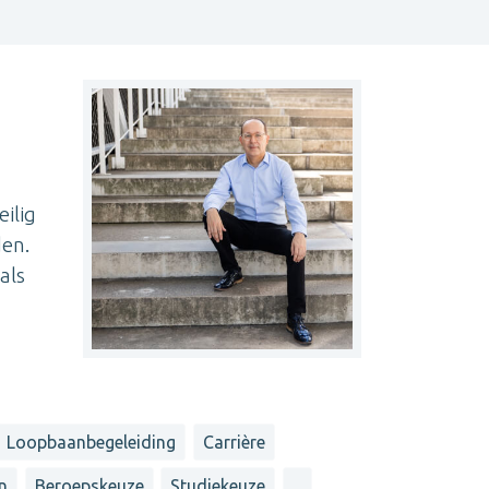
ilig
den.
als
Loopbaanbegeleiding
Carrière
en
Beroepskeuze
Studiekeuze
...