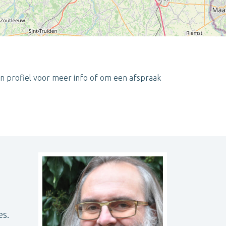
en profiel voor meer info of om een afspraak
Leaflet
| ©
OpenStreetMap
contributors
es.