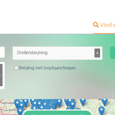
Vind
+
Betaling met loopbaancheques
+