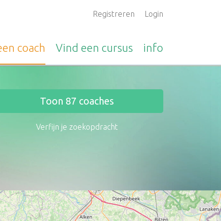
Registreren
Login
 een
coach
Vind een
cursus
info
Toon
87
coaches
Verfijn je zoekopdracht