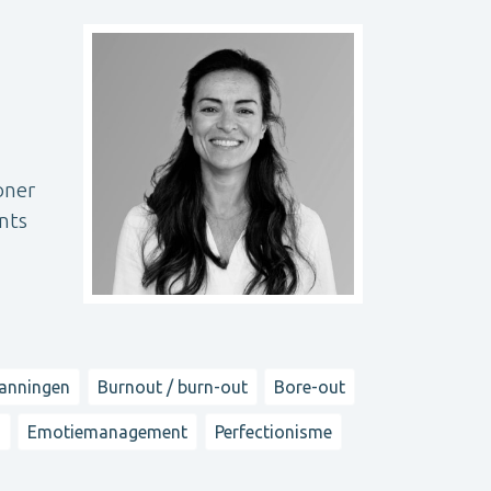
oner
nts
panningen
Burnout / burn-out
Bore-out
n
Emotiemanagement
Perfectionisme