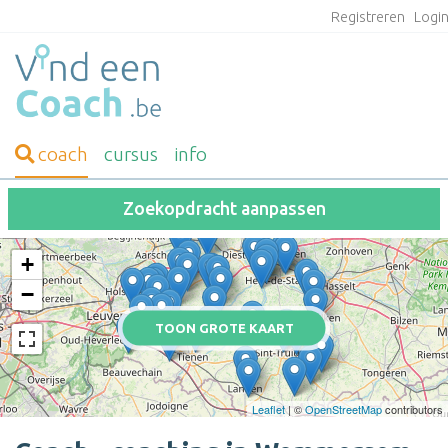
Registreren
Logi
coach
cursus
info
Zoekopdracht aanpassen
+
−
TOON GROTE KAART
Leaflet
| ©
OpenStreetMap
contributors