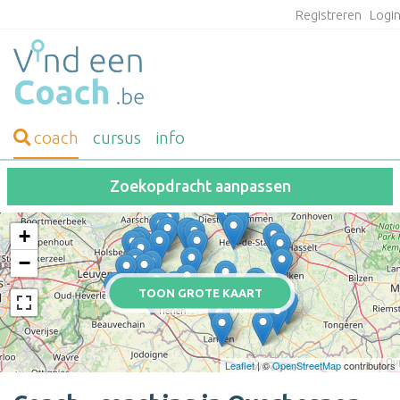
Registreren
Logi
coach
cursus
info
Zoekopdracht aanpassen
+
−
TOON GROTE KAART
Leaflet
| ©
OpenStreetMap
contributors