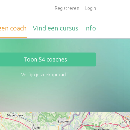
Registreren
Login
 een
coach
Vind een
cursus
info
Toon
54
coaches
Verfijn je zoekopdracht