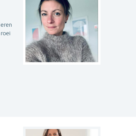
deren
groei