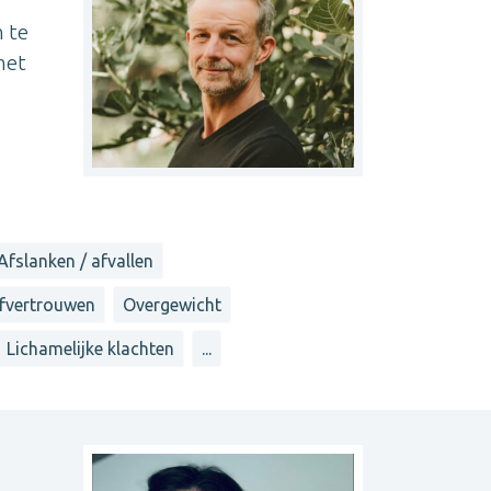
 te
met
Afslanken / afvallen
lfvertrouwen
Overgewicht
Lichamelijke klachten
...