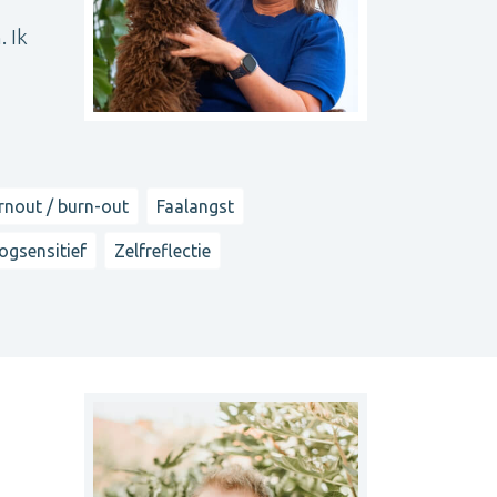
. Ik
rnout / burn-out
Faalangst
ogsensitief
Zelfreflectie