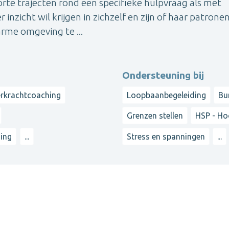
orte trajecten rond een specifieke hulpvraag als met
nzicht wil krijgen in zichzelf en zijn of haar patronen
arme omgeving te ...
Ondersteuning bij
rkrachtcoaching
Loopbaanbegeleiding
Bu
Grenzen stellen
HSP - Ho
ding
...
Stress en spanningen
...