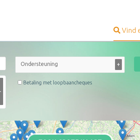
Vind
+
Betaling met loopbaancheques
+