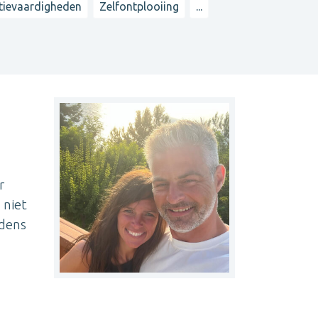
ievaardigheden
Zelfontplooiing
...
r
 niet
jdens