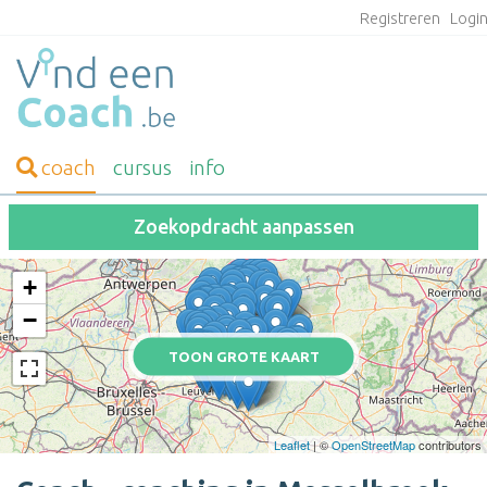
Registreren
Logi
coach
cursus
info
Zoekopdracht aanpassen
+
−
TOON GROTE KAART
Leaflet
| ©
OpenStreetMap
contributors