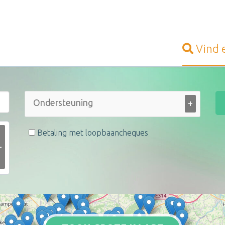
Vind
+
Betaling met loopbaancheques
+