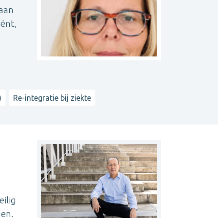
 aan
iënt,
)
Re-integratie bij ziekte
ilig
den.