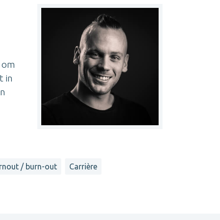
t om
t in
en
rnout / burn-out
Carrière