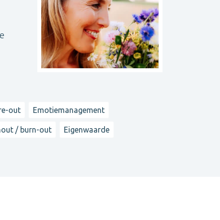
ge
re-out
Emotiemanagement
out / burn-out
Eigenwaarde