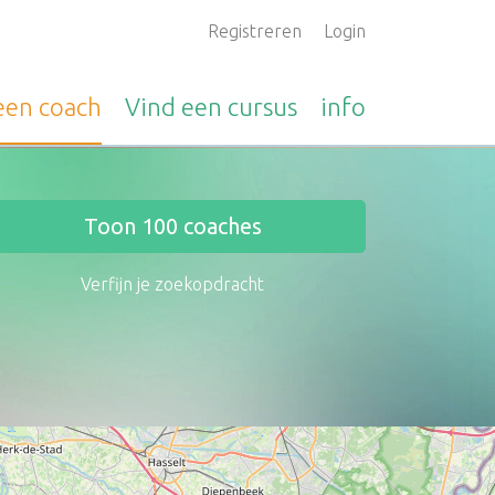
Registreren
Login
 een
coach
Vind een
cursus
info
Toon
100
coaches
Verfijn je zoekopdracht