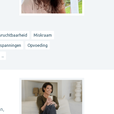
n vruchtbaarheid
Miskraam
 spanningen
Opvoeding
...
an,