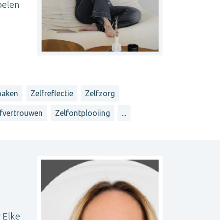
oelen
maken
Zelfreflectie
Zelfzorg
lfvertrouwen
Zelfontplooiing
...
 Elke