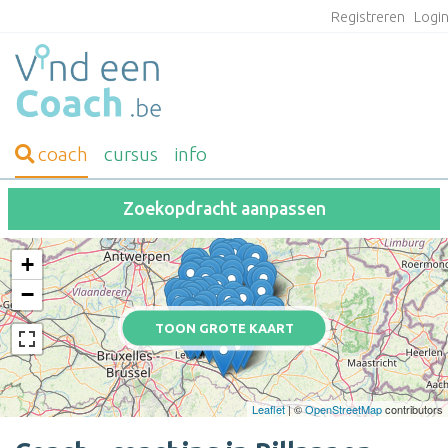
Registreren
Logi
coach
cursus
info
Zoekopdracht aanpassen
+
−
TOON GROTE KAART
Leaflet
| ©
OpenStreetMap
contributors