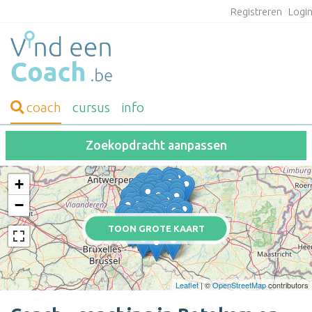
Registreren
Logi
coach
cursus
info
Zoekopdracht aanpassen
+
−
TOON GROTE KAART
Leaflet
| ©
OpenStreetMap
contributors