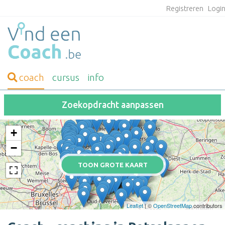
Registreren
Logi
coach
cursus
info
Zoekopdracht aanpassen
+
−
TOON GROTE KAART
Leaflet
| ©
OpenStreetMap
contributors