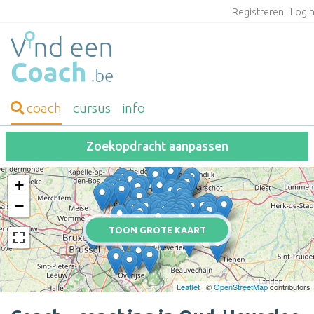
Registreren
Logi
coach
cursus
info
Zoekopdracht aanpassen
+
−
TOON GROTE KAART
Leaflet
| ©
OpenStreetMap
contributors