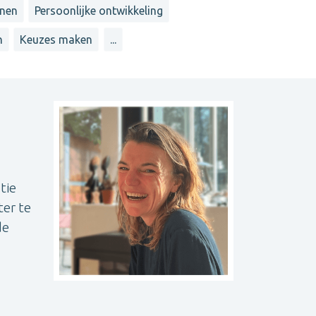
nnen
Persoonlijke ontwikkeling
n
Keuzes maken
...
tie
ter te
de