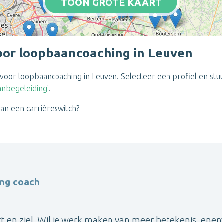
TOON GROTE KAART
oor loopbaancoaching in Leuven
s voor loopbaancoaching in Leuven. Selecteer een profiel en st
anbegeleiding
'.
 aan een carrièreswitch?
ng coach
 en ziel. Wil je werk maken van meer betekenis, ener