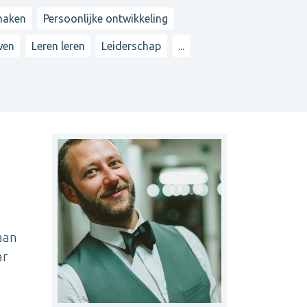
maken
Persoonlijke ontwikkeling
wen
Leren leren
Leiderschap
...
aan
ar