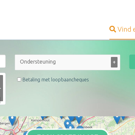
Vind
+
Betaling met loopbaancheques
+