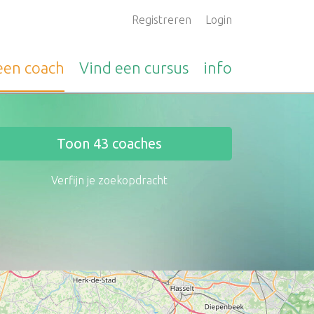
Registreren
Login
 een
coach
Vind een
cursus
info
Toon
43
coaches
Verfijn je zoekopdracht