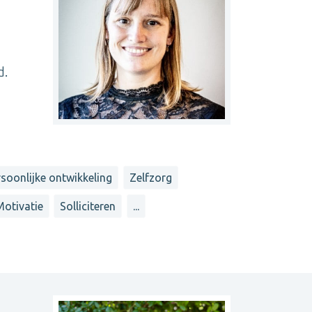
d.
rsoonlijke ontwikkeling
Zelfzorg
Motivatie
Solliciteren
...