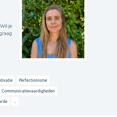
Wil je
 graag
tivatie
Perfectionisme
Communicatievaardigheden
arde
...