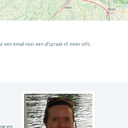
uur een email voor een afspraak of meer info.
Leaflet
| ©
OpenStreetMap
contributors
gie en