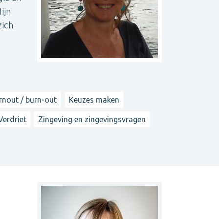
ijn
zich
rnout / burn-out
Keuzes maken
Verdriet
Zingeving en zingevingsvragen