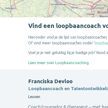
Vind een loopbaancoach v
Hieronder vind je de lijst van loopbaancoache
Of vind meer loopbaancoaches onder
'
loopba
Voel je je niet gelukkig bij je huidige job? Nood
Lees meer over Loopbaancoaching
Franciska Devloo
Loopbaancoach en Talentontwikkeli
Leuven
Coach/counselor & therapeut – met hart