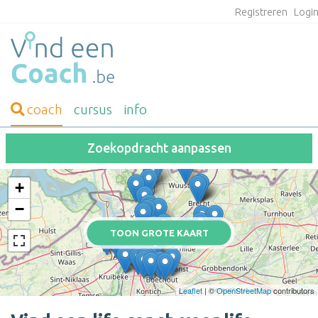
Registreren
Logi
coach
cursus
info
Zoekopdracht aanpassen
+
−
TOON GROTE KAART
Leaflet
| ©
OpenStreetMap
contributors