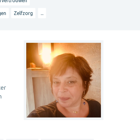
lfvertrouwen
gen
Zelfzorg
...
ter
n