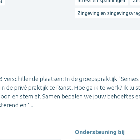
g
Stress en spanningen
Ze
Zingeving en zingevingsvra
3 verschillende plaatsen: In de groepspraktijk "Senses
 de privé praktijk te Ranst. Hoe ga ik te werk? Ik luis
 hoor, en stem af. Samen bepalen we jouw behoeftes e
erend en ‘...
Ondersteuning bij