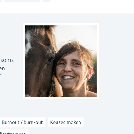
e soms
en
f
Burnout / burn-out
Keuzes maken