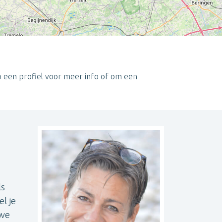
p een profiel voor meer info of om een
Leaflet
| ©
OpenStreetMap
contributors
ls
l je
uwe