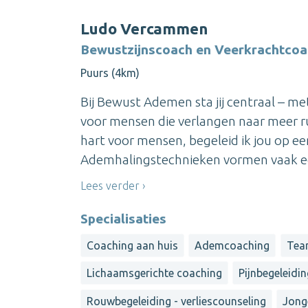
Ludo Vercammen
Bewustzijnscoach en Veerkrachtcoa
Puurs (4km)
Bij Bewust Ademen sta jij centraal – met
voor mensen die verlangen naar meer r
hart voor mensen, begeleid ik jou op e
Ademhalingstechnieken vormen vaak een
Lees verder
Specialisaties
Coaching aan huis
Ademcoaching
Tea
Lichaamsgerichte coaching
Pijnbegeleidi
Rouwbegeleiding - verliescounseling
Jong