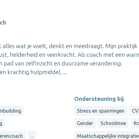
ch
 alles wat je voelt, denkt en meedraagt. Mijn praktijk i
ust, helderheid en veerkracht. Als coach met een war
en pad van zelfinzicht en duurzame verandering.
 krachtig hulpmiddel, ...
Ondersteuning bij
mbuilding
Stress en spanningen
CV
ng
Gender
Schoolmoe
Ro
erencoach
...
Maatschappelijke integratie