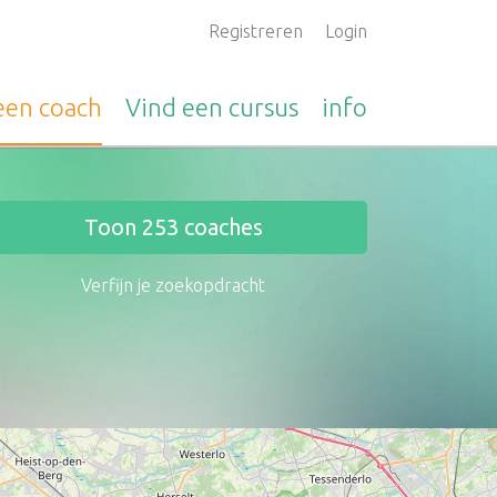
Registreren
Login
 een
coach
Vind een
cursus
info
Toon
253
coaches
Verfijn je zoekopdracht