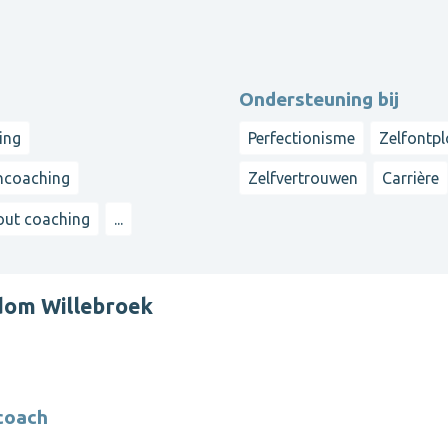
Ondersteuning bij
ing
Perfectionisme
Zelfontpl
ncoaching
Zelfvertrouwen
Carrière
out coaching
...
dom Willebroek
coach