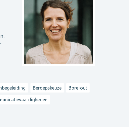
en,
r
begeleiding
Beroepskeuze
Bore-out
unicatievaardigheden