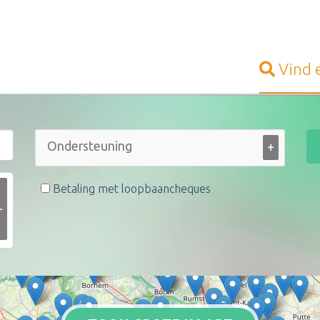
Vind
+
Betaling met loopbaancheques
+