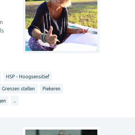
en
ls
HSP - Hoogsensitief
Grenzen stellen
Piekeren
gen
...