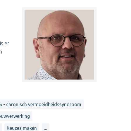
s er
m
S - chronisch vermoeidheidssyndroom
uwverwerking
Keuzes maken
...