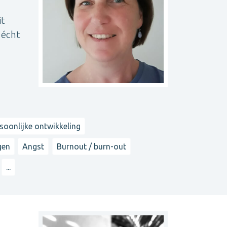
it
 écht
soonlijke ontwikkeling
gen
Angst
Burnout / burn-out
...