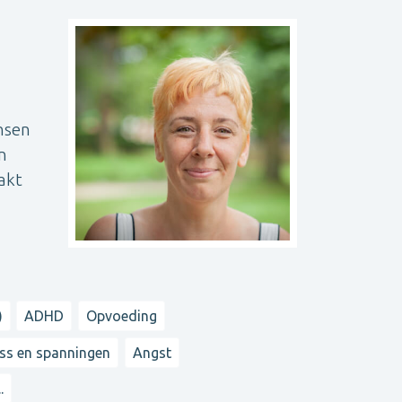
nsen
en
akt
)
ADHD
Opvoeding
ess en spanningen
Angst
..