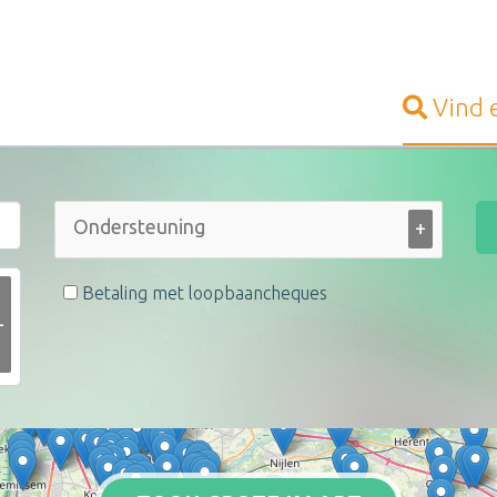
Vind
+
Betaling met loopbaancheques
+