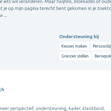
 je iets wil veranderen. Maar twijfels, blokkades of oud
at je op mijn pagina terecht bent gekomen in je zoekt
 ...
Ondersteuning bij
Keuzes maken
Persoonli
Grenzen stellen
Beroeps
ch
e meer perspectief, ondersteuning, kader, klankbord,