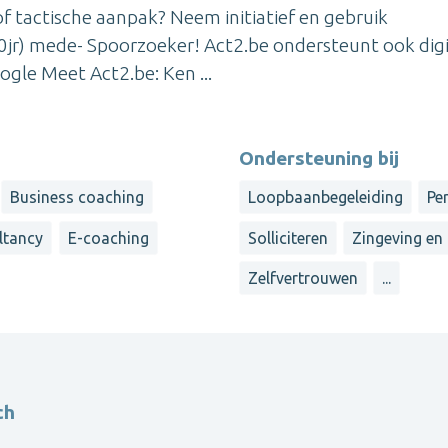
of tactische aanpak? Neem initiatief en gebruik
0jr) mede- Spoorzoeker! Act2.be ondersteunt ook digi
gle Meet Act2.be: Ken ...
Ondersteuning bij
Business coaching
Loopbaanbegeleiding
Pe
ltancy
E-coaching
Solliciteren
Zingeving en
Zelfvertrouwen
...
ch