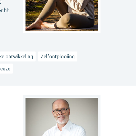
e
ocht
jke ontwikkeling
Zelfontplooiing
keuze