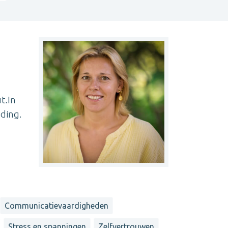
t.In
ding.
Communicatievaardigheden
Stress en spanningen
Zelfvertrouwen