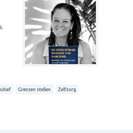
Ik
itief
Grenzen stellen
Zelfzorg