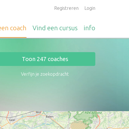
Registreren
Login
 een
coach
Vind een
cursus
info
Toon
247
coaches
Verfijn je zoekopdracht