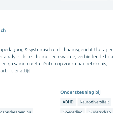
ach
thopedagoog & systemisch en lichaamsgericht therapeu
er analytisch inzicht met een warme, verbindende hou
 en ga samen met cliënten op zoek naar betekenis,
j is er altijd ...
Ondersteuning bij
ADHD
Neurodiversiteit
gsondersteuning
Opvoeding
Ouderschap