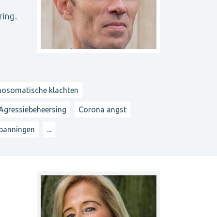
ring.
hosomatische klachten
Agressiebeheersing
Corona angst
spanningen
...