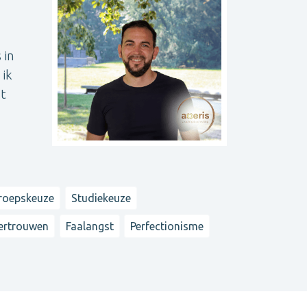
 in
 ik
st
roepskeuze
Studiekeuze
vertrouwen
Faalangst
Perfectionisme