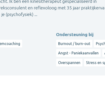
ht. Ik ben een kinesitherapeut gespecialiseerd in
eksconsulent en reflexoloog met 35 jaar praktijkerva
e (psychofysiek) ...
Ondersteuning bij
emcoaching
Burnout / burn-out
Psyc
Angst - Paniekaanvallen
Overspannen
Stress en 