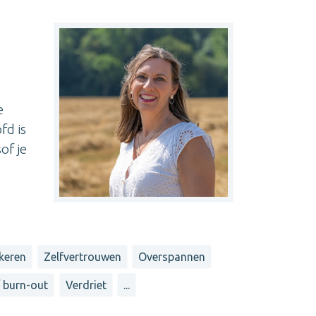
e
fd is
of je
keren
Zelfvertrouwen
Overspannen
 burn-out
Verdriet
...