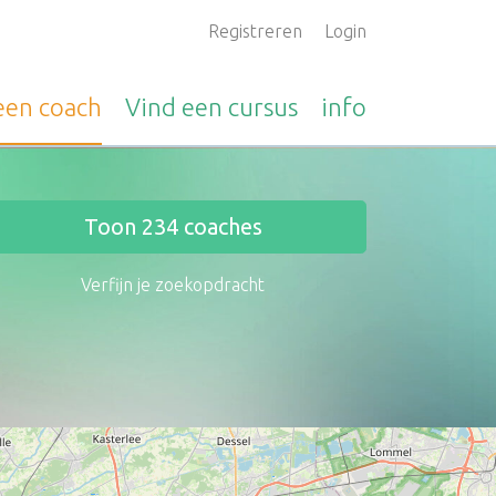
Registreren
Login
 een
coach
Vind een
cursus
info
Toon
234
coaches
Verfijn je zoekopdracht