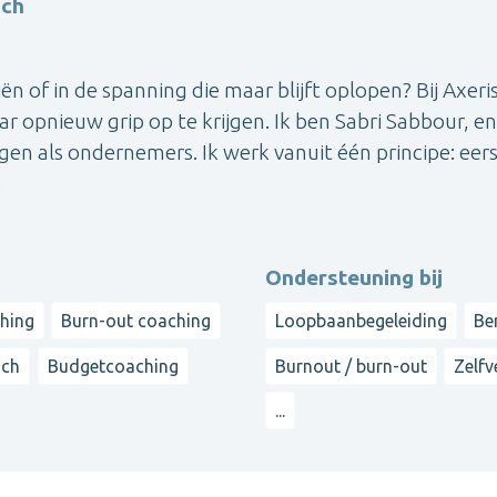
ach
ciën of in de spanning die maar blijft oplopen? Bij Axeris
ar opnieuw grip op te krijgen. Ik ben Sabri Sabbour, en
igen als ondernemers. Ik werk vanuit één principe: eer
.
Ondersteuning bij
hing
Burn-out coaching
Loopbaanbegeleiding
Be
ach
Budgetcoaching
Burnout / burn-out
Zelf
...