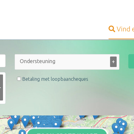
Vind
+
Betaling met loopbaancheques
+