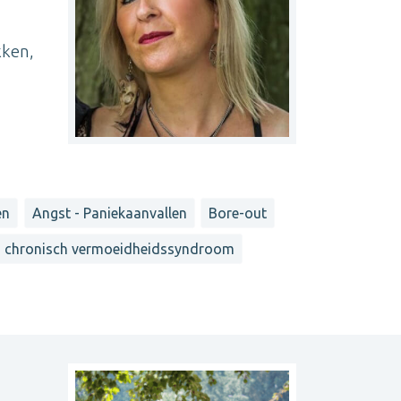
kken,
,
en
Angst - Paniekaanvallen
Bore-out
- chronisch vermoeidheidssyndroom