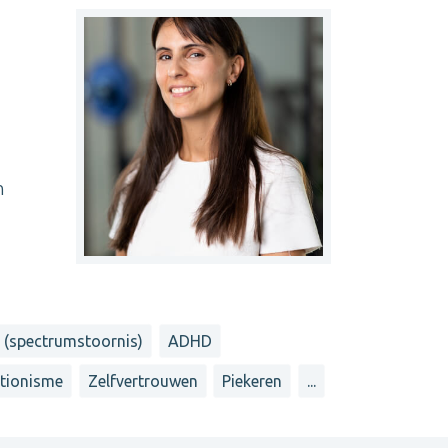
n
 (spectrumstoornis)
ADHD
ctionisme
Zelfvertrouwen
Piekeren
...