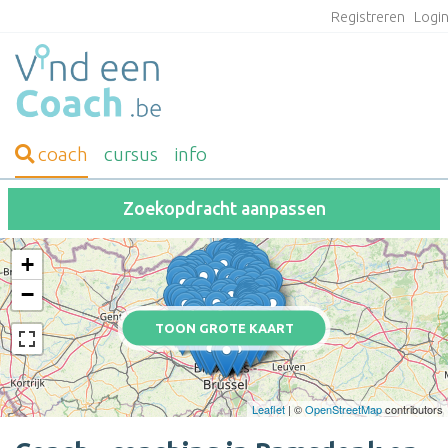
Registreren
Logi
coach
cursus
info
Zoekopdracht aanpassen
+
−
TOON GROTE KAART
Leaflet
| ©
OpenStreetMap
contributors