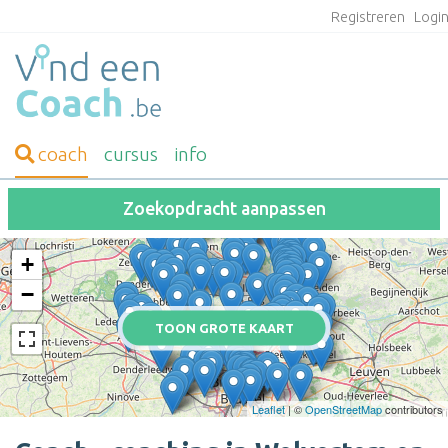
Registreren
Logi
coach
cursus
info
Zoekopdracht aanpassen
+
−
TOON GROTE KAART
Leaflet
| ©
OpenStreetMap
contributors