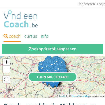
Registreren
Logi
coach
cursus
info
Zoekopdracht aanpassen
+
−
TOON GROTE KAART
Leaflet
| ©
OpenStreetMap
contributors