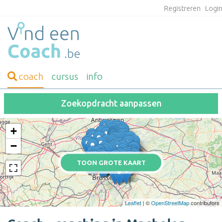
Registreren
Logi
coach
cursus
info
Zoekopdracht aanpassen
+
−
TOON GROTE KAART
Leaflet
| ©
OpenStreetMap
contributors