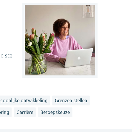
ng sta
rsoonlijke ontwikkeling
Grenzen stellen
ering
Carrière
Beroepskeuze