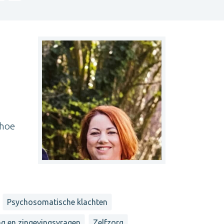
 hoe
Psychosomatische klachten
ng en zingevingsvragen
Zelfzorg