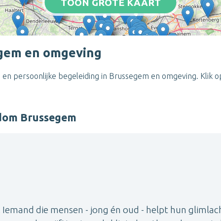
TOON GROTE KAART
egem en omgeving
 en persoonlijke begeleiding in Brussegem en omgeving. Klik o
ndom Brussegem
. Iemand die mensen - jong én oud - helpt hun glimlac