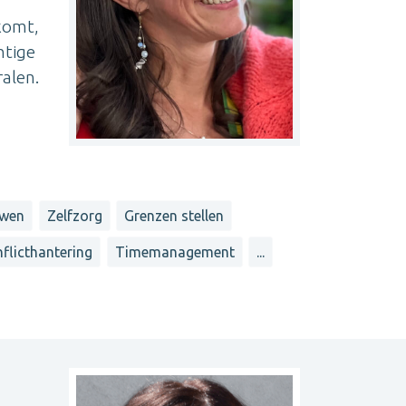
 komt,
htige
ralen.
uwen
Zelfzorg
Grenzen stellen
flicthantering
Timemanagement
...