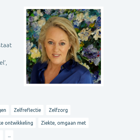
staat
l’,
gen
Zelfreflectie
Zelfzorg
ke ontwikkeling
Ziekte, omgaan met
n
...