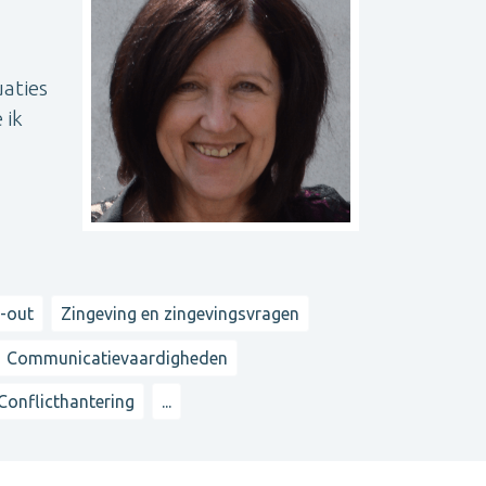
uaties
 ik
n-out
Zingeving en zingevingsvragen
Communicatievaardigheden
Conflicthantering
...