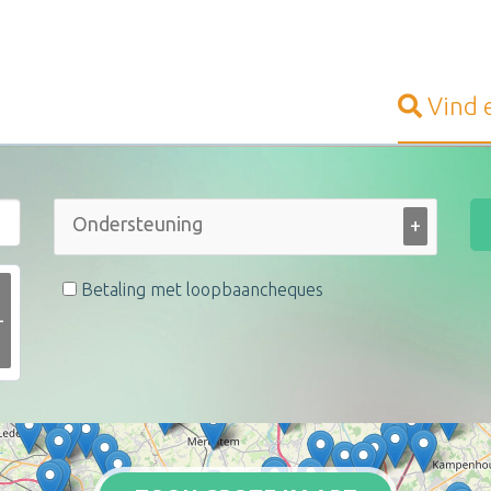
Vind
+
Betaling met loopbaancheques
+