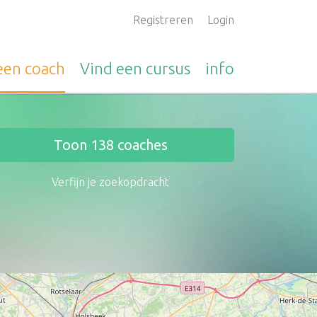
Registreren
Login
 een
coach
Vind een
cursus
info
Toon
138
coaches
Verfijn je zoekopdracht