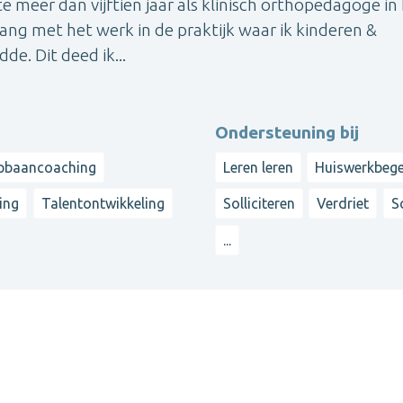
e meer dan vijftien jaar als klinisch orthopedagoge in
lang met het werk in de praktijk waar ik kinderen &
de. Dit deed ik...
Ondersteuning bij
pbaancoaching
Leren leren
Huiswerkbege
ing
Talentontwikkeling
Solliciteren
Verdriet
S
...